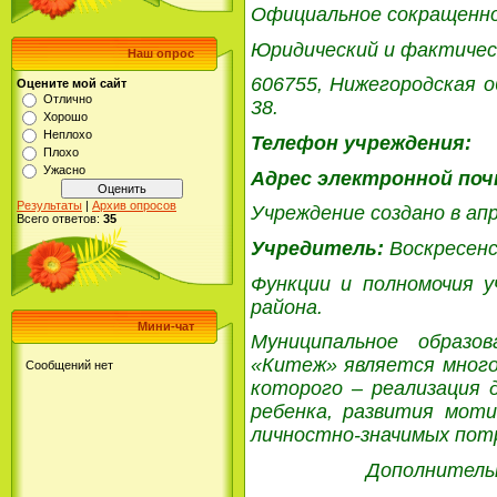
Официальное сокращенно
Юридический и фактичес
Наш опрос
606755, Нижегородская о
Оцените мой сайт
Отлично
38.
Хорошо
Неплохо
Телефон учреждения:
8
Плохо
Ужасно
Адрес электронной по
Результаты
|
Архив опросов
Учреждение создано в апр
Всего ответов:
35
Учредитель:
Воскресенс
Функции и полномочия 
района.
Мини-чат
Муниципальное образо
«Китеж» является много
которого – реализация 
ребенка, развития моти
личностно-значимых пот
Дополнитель