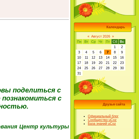
Календарь
«
Август 2026
»
Пн
Вт
Ср
Чт
Пт
Сб
Вс
1
2
3
4
5
6
7
8
9
10
11
12
13
14
15
16
17
18
19
20
21
22
23
24
25
26
27
28
29
30
31
вы поделиться с
 познакомиться с
ьностью.
Друзья сайта
Официальный блог
Сообщество uCoz
База знаний uCoz
ования Центр культуры