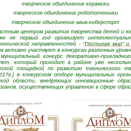
творческое объединение керамики
творческое объединение робототехники
творческое объединение авиа-киберспорт
ластным центром развития творчества детей и ю
е не первый год организует интеллектуаль
технической направленностей -
"Постигая мир" и
в активно участвует в конкурсах различных уров
 муниципальный конкурс декоративно-прикладн
лет, который проходит в районе уже нескольк
еской площадкой по развитию технического т
2017г.) в конкурсном отборе муниципальных орга
ской области, внедряющих инновационные обра
рганов, осуществляющих управление в сфере образ