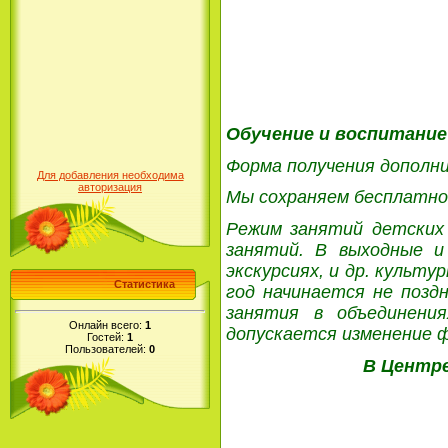
Обучение и воспитание 
Форма получения дополни
Для добавления необходима
авторизация
Мы сохраняем бесплатное
Режим занятий детских 
занятий. В выходные и
экскурсиях, и др. культу
Статистика
год начинается не поздн
занятия в объединени
Онлайн всего:
1
допускается изменение 
Гостей:
1
Пользователей:
0
В Центр