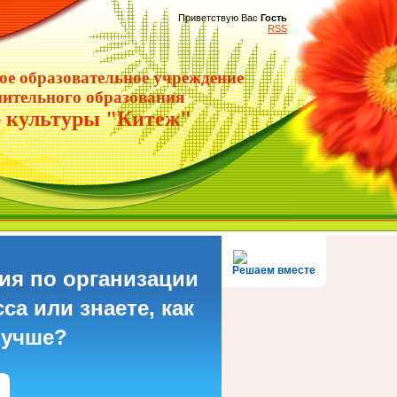
Приветствую Вас
Гость
RSS
е образовательное учреждение
ительного образования
 культуры "Китеж"
Решаем вместе
ия по организации
са или знаете, как
лучше?