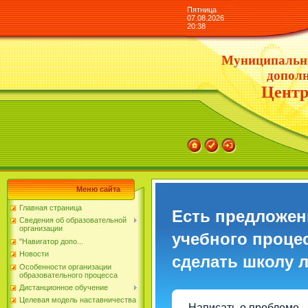
Пятница
07.08.2026
20:38
Муниципально
дополн
Центр
Меню сайта
Главная страница
Есть предложен
Сведения об образовательной
организации
учебного процес
"Навигатор допо...
Новости
сделать школу 
Особенности организации
образовательного процесса
Дистанционное обучение
Целевая модель наставничества
Написать о проблеме