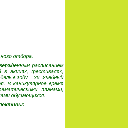
.
ьного отбора.
твержденным расписанием
 в акциях, фестивалях,
дель в году – 36. Учебный
ая. В каникулярное время
ематическими планами,
пами обучающихся.
лективы: