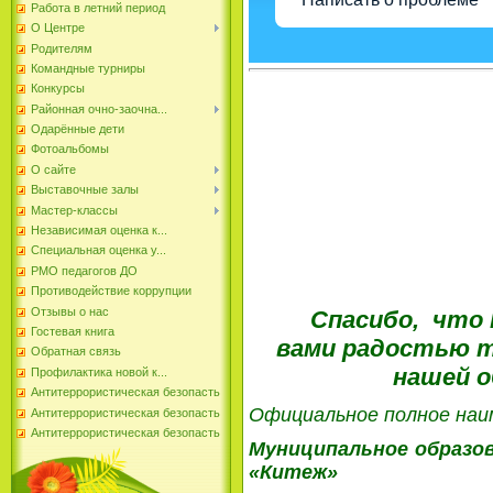
Работа в летний период
О Центре
Родителям
Командные турниры
Конкурсы
Районная очно-заочна...
Одарённые дети
Фотоальбомы
О сайте
Выставочные залы
Мастер-классы
Независимая оценка к...
Специальная оценка у...
РМО педагогов ДО
Противодействие коррупции
Отзывы о нас
Спасибо, что В
Гостевая книга
вами радостью т
Обратная связь
нашей о
Профилактика новой к...
Антитеррористическая безопасть
Официальное полное наи
Антитеррористическая безопасть
Антитеррористическая безопасть
Муниципальное образо
«Китеж»